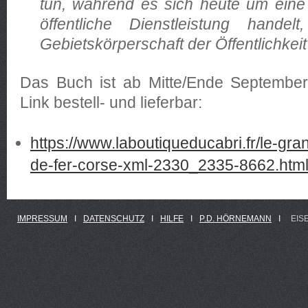
tun, während es sich heute um eine 
öffentliche Dienstleistung handel
Gebietskörperschaft der Öffentlichkeit 
Das Buch ist ab Mitte/Ende September
Link bestell- und lieferbar:
https://www.laboutiqueducabri.fr/le-gr
de-fer-corse-xml-2330_2335-8662.htm
IMPRESSUM
Ι
DATENSCHUTZ
Ι
HILFE
Ι
P.D. HÖRNEMANN
Ι
EIS