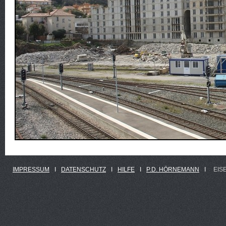
IMPRESSUM
Ι
DATENSCHUTZ
Ι
HILFE
Ι
P.D. HÖRNEMANN
Ι
EIS