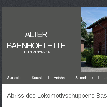
ALTER
BAHNHOF LETTE
EISENBAHNMUSEUM
Startseite
Ι
Kontakt
Ι
Anfahrt
Ι
Seitenindex
Ι
Li
Abriss des Lokomotivschuppens Bas