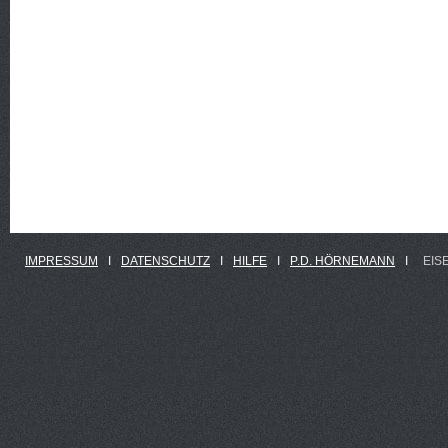
IMPRESSUM
Ι
DATENSCHUTZ
Ι
HILFE
Ι
P.D. HÖRNEMANN
Ι
EIS