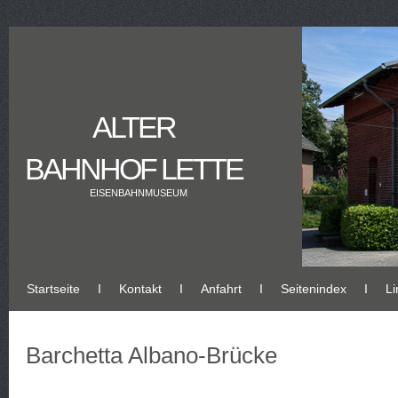
ALTER
BAHNHOF LETTE
EISENBAHNMUSEUM
Startseite
Ι
Kontakt
Ι
Anfahrt
Ι
Seitenindex
Ι
Li
Barchetta Albano-Brücke