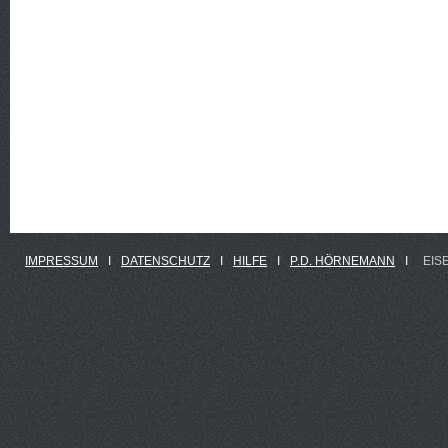
IMPRESSUM
Ι
DATENSCHUTZ
Ι
HILFE
Ι
P.D. HÖRNEMANN
Ι
EIS