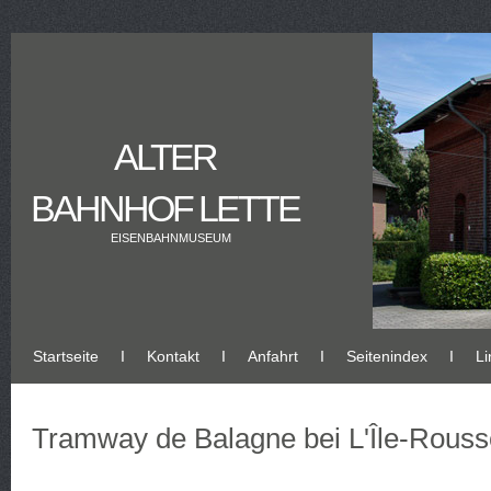
ALTER
BAHNHOF LETTE
EISENBAHNMUSEUM
Startseite
Ι
Kontakt
Ι
Anfahrt
Ι
Seitenindex
Ι
Li
Tramway de Balagne bei L'Île-Rouss