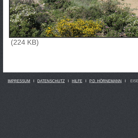
(224 KB)
IMPRESSUM
Ι
DATENSCHUTZ
Ι
HILFE
Ι
P.D. HÖRNEMANN
Ι
EIS