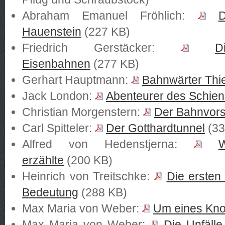
Abraham Emanuel Fröhlich:
D
Hauenstein
(227 KB)
Friedrich Gerstäcker:
D
Eisenbahnen
(277 KB)
Gerhart Hauptmann:
Bahnwärter Thie
Jack London:
Abenteurer des Schie
Christian Morgenstern:
Der Bahnvors
Carl Spitteler:
Der Gotthardtunnel
(33
Alfred von Hedenstjerna:
erzählte
(200 KB)
Heinrich von Treitschke:
Die ersten
Bedeutung
(288 KB)
Max Maria von Weber:
Um eines Kno
Max Maria von Weber:
Die Unfäll