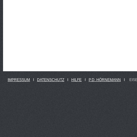
IMPRESSUM
Ι
DATENSCHUTZ
Ι
HILFE
Ι
P.D. HÖRNEMANN
Ι
EIS