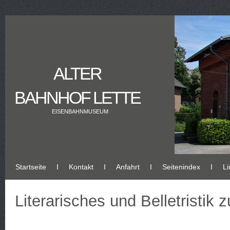
ALTER
BAHNHOF LETTE
EISENBAHNMUSEUM
Startseite
Ι
Kontakt
Ι
Anfahrt
Ι
Seitenindex
Ι
Li
Literarisches und Belletristik