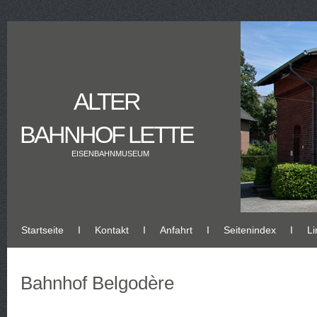
ALTER
BAHNHOF LETTE
EISENBAHNMUSEUM
Startseite
Ι
Kontakt
Ι
Anfahrt
Ι
Seitenindex
Ι
Li
Bahnhof Belgodère