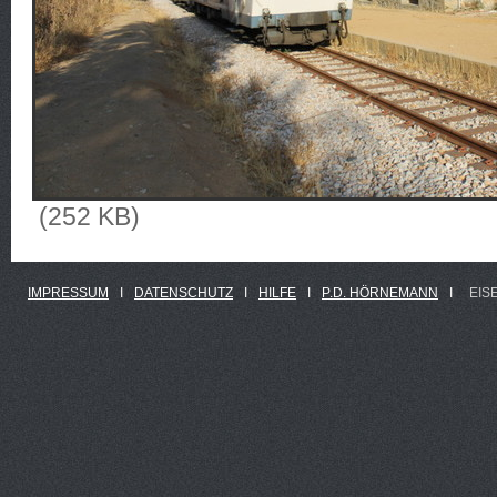
(252 KB)
IMPRESSUM
Ι
DATENSCHUTZ
Ι
HILFE
Ι
P.D. HÖRNEMANN
Ι
EIS