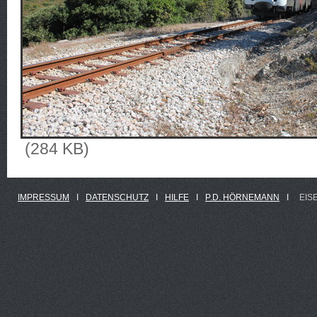
(284 KB)
IMPRESSUM
Ι
DATENSCHUTZ
Ι
HILFE
Ι
P.D. HÖRNEMANN
Ι
EIS