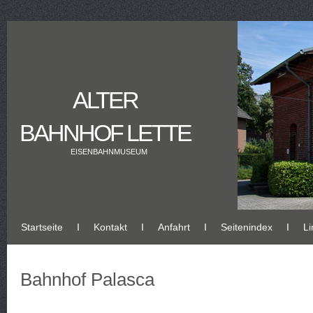
ALTER
BAHNHOF LETTE
EISENBAHNMUSEUM
Startseite
Ι
Kontakt
Ι
Anfahrt
Ι
Seitenindex
Ι
Li
Bahnhof Palasca