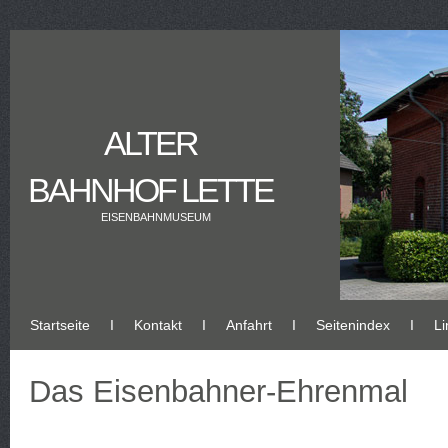
ALTER
BAHNHOF LETTE
EISENBAHNMUSEUM
Startseite
Ι
Kontakt
Ι
Anfahrt
Ι
Seitenindex
Ι
Li
Das Eisenbahner-Ehrenmal