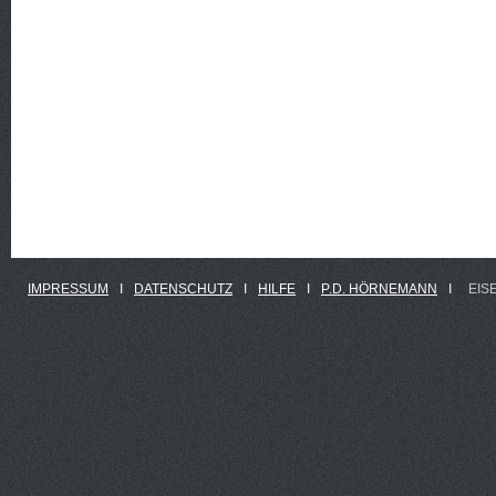
IMPRESSUM
Ι
DATENSCHUTZ
Ι
HILFE
Ι
P.D. HÖRNEMANN
Ι
EIS