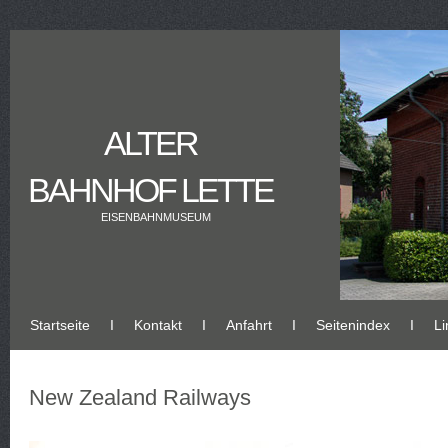
ALTER
BAHNHOF LETTE
EISENBAHNMUSEUM
Startseite
Ι
Kontakt
Ι
Anfahrt
Ι
Seitenindex
Ι
Li
New Zealand Railways