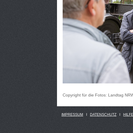
Copyright für die Fotos: Landtag N
IMPRESSUM
Ι
DATENSCHUTZ
Ι
HILF