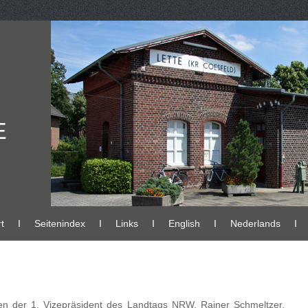
E
t
Ι
Seitenindex
Ι
Links
Ι
English
Ι
Nederlands
Ι
n der 1. Vizepräsident des Landtags NRW, Rainer Schmeltzer,