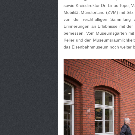
sowie Kreisdirektor Dr. Linus Tepe
Mobilität Münsterland (ZVM) mit Sitz 
von der reichhaltigen Sammlung
Erinnerungen an Erlebnisse mit der E
bemessen. Vom Museumsgarten mit 
Keller und den Museumsräumlichkeit
das Eisenbahnmuseum noch weiter b