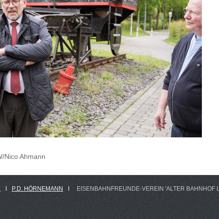
RW/Nico Ahmann
E
Ι
P.D. HÖRNEMANN
Ι
EISENBAHNFREUNDE-VEREIN 'ALTER BAHNHOF LE