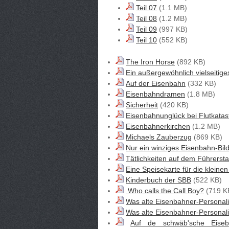
Teil 07
(1.1 MB)
Teil 08
(1.2 MB)
Teil 09
(997 KB)
Teil 10
(552 KB)
The Iron Horse
(892 KB)
Ein außergewöhnlich vielseitig
Auf der Eisenbahn
(332 KB)
Eisenbahndramen
(1.8 MB)
Sicherheit
(420 KB)
Eisenbahnunglück bei Flutkatas
Eisenbahnerkirchen
(1.2 MB)
Michaels Zauberzug
(869 KB)
Nur ein winziges Eisenbahn-Bil
Tätlichkeiten auf dem Führerst
Eine Speisekarte für die kleine
Kinderbuch der SBB
(522 KB)
Who calls the Call Boy?
(719 K
Was alte Eisenbahner-Personal
Was alte Eisenbahner-Personal
Auf de schwäb'sche Eiseb