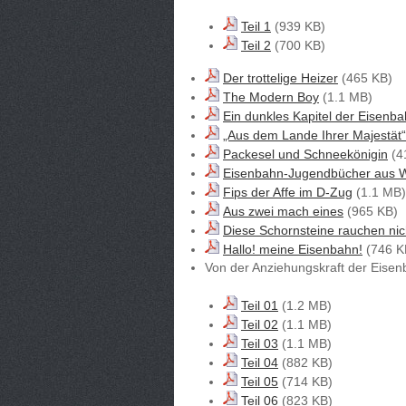
Teil 1
(939 KB)
Teil 2
(700 KB)
Der trottelige Heizer
(465 KB)
The Modern Boy
(1.1 MB)
Ein dunkles Kapitel der Eisen
„Aus dem Lande Ihrer Majestät“
Packesel und Schneekönigin
(4
Eisenbahn-Jugendbücher aus W
Fips der Affe im D-Zug
(1.1 MB)
Aus zwei mach eines
(965 KB)
Diese Schornsteine rauchen ni
Hallo! meine Eisenbahn!
(746 K
Von der Anziehungskraft der Eisen
Teil 01
(1.2 MB)
Teil 02
(1.1 MB)
Teil 03
(1.1 MB)
Teil 04
(882 KB)
Teil 05
(714 KB)
Teil 06
(823 KB)