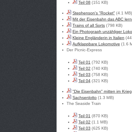
Teil 08
(151 KB)
Stephenson's "Rocket"
(4.1 MB
Mit der Eisenbahn das ABC ler
Trains of all Sorts
(798 KB)
Ein Photograph unzähliger Lok
Kleine Engländerin in Italien
(44
Aufklappbare Lokomotive
(1.6 
Der Picnic-Express
Teil 01
(792 KB)
Teil 02
(740 KB)
Teil 03
(758 KB)
Teil 04
(321 KB)
"Die Eisenbahn" mitten im Krieg
Sachsenlotto
(1.3 MB)
The Seaside Train
Teil 01
(870 KB)
Teil 02
(1.1 MB)
Teil 03
(625 KB)