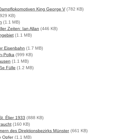
r Dampflokomotiven King George V
(782 KB)
929 KB)
n
(1.1 MB)
ler Zeiten: Ian Allan
(446 KB)
ngebiet
(1.1 MB)
er Eisenbahn
(1.7 MB)
n-Polka
(999 KB)
ausen
(1.1 MB)
ße Fülle
(1.2 MB)
)
t. Élier 1933
(888 KB)
raucht
(160 KB)
nern des Direktionsbezirks Münster
(661 KB)
e Opfer
(1.1 MB)