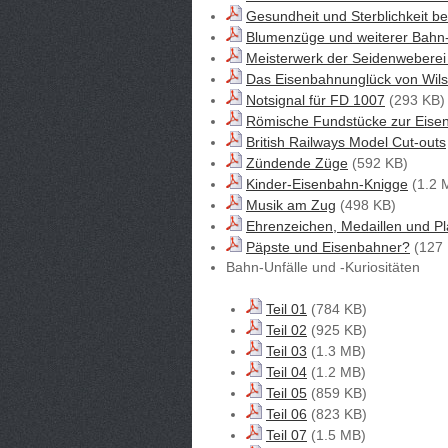
Gesundheit und Sterblichkeit b
Blumenzüge und weiterer Bahn-
Meisterwerk der Seidenwebere
Das Eisenbahnunglück von Wils
Notsignal für FD 1007
(293 KB)
Römische Fundstücke zur Eise
British Railways Model Cut-outs
Zündende Züge
(592 KB)
Kinder-Eisenbahn-Knigge
(1.2 
Musik am Zug
(498 KB)
Ehrenzeichen, Medaillen und Pl
Päpste und Eisenbahner?
(127 
Bahn-Unfälle und -Kuriositäten
Teil 01
(784 KB)
Teil 02
(925 KB)
Teil 03
(1.3 MB)
Teil 04
(1.2 MB)
Teil 05
(859 KB)
Teil 06
(823 KB)
Teil 07
(1.5 MB)