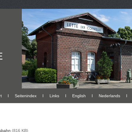
E
t
Ι
Seitenindex
Ι
Links
Ι
English
Ι
Nederlands
Ι
esbahn
(816 KB)