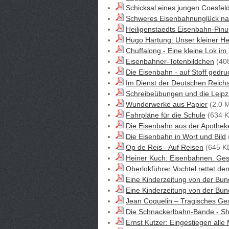
Schicksal eines jungen Coesfel
Schweres Eisenbahnunglück na
Heiligenstaedts Eisenbahn-Pin
Hugo Hartung: Unser kleiner He
Chuffalong - Eine kleine Lok i
Eisenbahner-Totenbildchen
(40
Die Eisenbahn - auf Stoff gedru
Im Dienst der Deutschen Reich
Schreibeübungen und die Leipz
Wunderwerke aus Papier
(2.0 
Fahrpläne für die Schule
(634 K
Die Eisenbahn aus der Apothek
Die Eisenbahn in Wort und Bild
Op de Reis - Auf Reisen
(645 K
Heiner Kuch: Eisenbahnen. Ges
Oberlokführer Vochtel rettet de
Eine Kinderzeitung von der Bun
Eine Kinderzeitung von der Bun
Jean Coquelin – Tragisches Ge
Die Schnackerlbahn-Bande - S
Ernst Kutzer: Eingestiegen alle