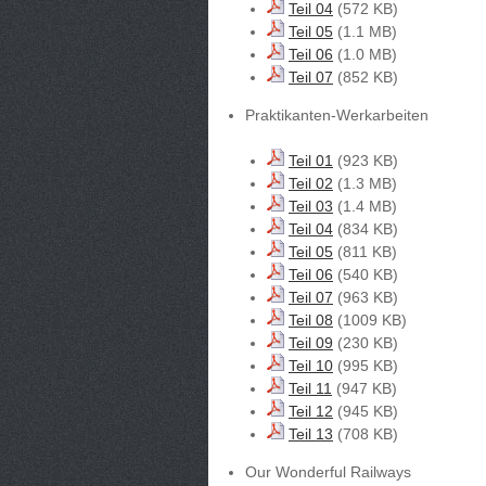
Teil 04
(572 KB)
Teil 05
(1.1 MB)
Teil 06
(1.0 MB)
Teil 07
(852 KB)
Praktikanten-Werkarbeiten
Teil 01
(923 KB)
Teil 02
(1.3 MB)
Teil 03
(1.4 MB)
Teil 04
(834 KB)
Teil 05
(811 KB)
Teil 06
(540 KB)
Teil 07
(963 KB)
Teil 08
(1009 KB)
Teil 09
(230 KB)
Teil 10
(995 KB)
Teil 11
(947 KB)
Teil 12
(945 KB)
Teil 13
(708 KB)
Our Wonderful Railways