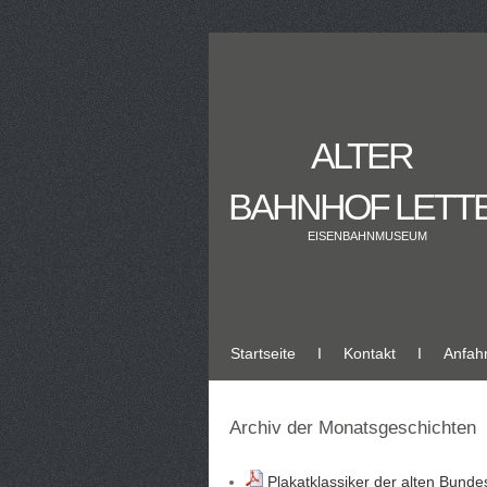
ALTER
BAHNHOF LETT
EISENBAHNMUSEUM
Startseite
Ι
Kontakt
Ι
Anfahr
Archiv der Monatsgeschichten
Plakatklassiker der alten Bund