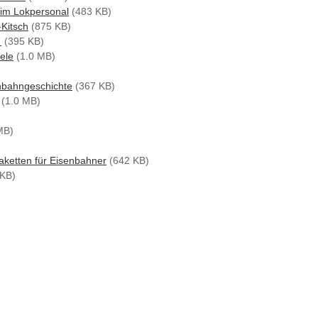
eim Lokpersonal
(483 KB)
Kitsch
(875 KB)
i
(395 KB)
ele
(1.0 MB)
nbahngeschichte
(367 KB)
(1.0 MB)
MB)
aketten für Eisenbahner
(642 KB)
KB)