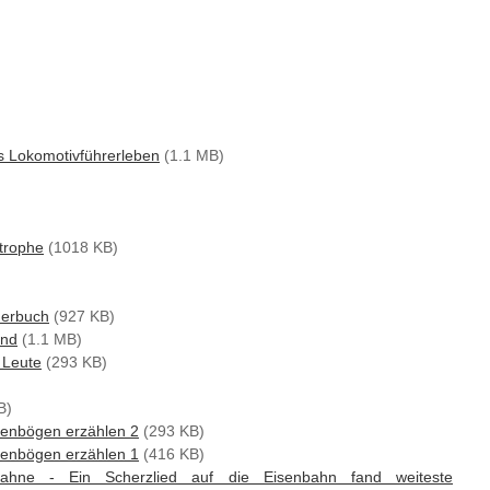
es Lokomotivführerleben
(1.1 MB)
trophe
(1018 KB)
derbuch
(927 KB)
and
(1.1 MB)
n Leute
(293 KB)
B)
ienbögen erzählen 2
(293 KB)
ienbögen erzählen 1
(416 KB)
ahne - Ein Scherzlied auf die Eisenbahn fand weiteste