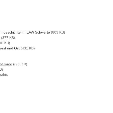
bahngeschichte im EAW Schwerte
(803 KB)
(377 KB)
16 KB)
est und Ost
(431 KB)
cht mehr
(883 KB)
B)
bahn: