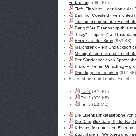
Verbreitung
(863 KB)
Tiefe Einblicke – der König de
Bahnhof Coesfeld - vernichtet!
(
Taschendiebe auf der Eisenbah
Der größte Eisenbahnpublizist al
„I spy“ – „Späher“ auf Eisenbah
Horror auf der Bahn
(953 KB)
Marchtrenk – ein Unglücksort d
Midnight Express und Eisenbah
Der Sündenbock von Spatzenh
Irland – Kleiner Umschlag – gro
Das doppelte Lottchen
(617 KB
Eisenbahner und Landwirtschaft:
Teil 1
(970 KB)
Teil 2
(970 KB)
Teil 3
(1.1 MB)
Die Eisenbahnkatastrophe von S
Die Dampflok dampft, der Kopf 
Kriegsopfer unter den Eisenbah
Zugunfälle im Weltkrieg und ihr