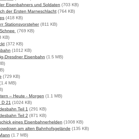
der Eisenbahners und Soldaten
(703 KB)
ch der Ersten Marneschlacht
(764 KB)
ups
(418 KB)
rr Stationsvorsteher
(811 KB)
m Schnee
(769 KB)
8 KB)
ckt
(372 KB)
sbahn
(1012 KB)
ig-Dresdner Eisenbahn
(1.5 MB)
MB)
B)
e
(729 KB)
(1.4 MB)
B)
tern – Heute - Morgen
(1.1 MB)
n D 21
(1024 KB)
desbahn Teil 1
(291 KB)
desbahn Teil 2
(871 KB)
schick eines Eisenbahnerhelden
(1008 KB)
howdown am alten Bahnhofsgelände
(135 KB)
 Mann
(1.7 MB)