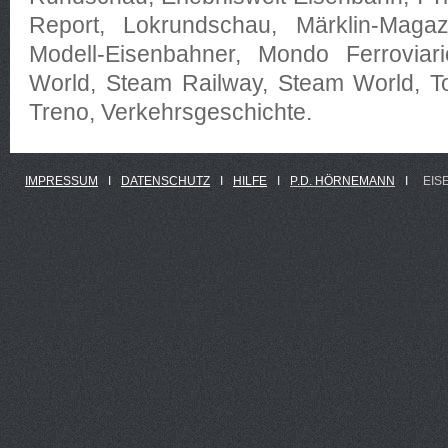
Report, Lokrundschau, Märklin-Maga
Modell-Eisenbahner, Mondo Ferroviari
World, Steam Railway, Steam World, To
Treno, Verkehrsgeschichte.
IMPRESSUM
Ι
DATENSCHUTZ
Ι
HILFE
Ι
P.D. HÖRNEMANN
Ι
EIS