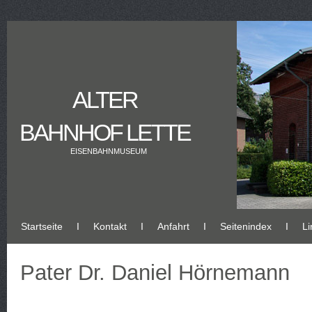
ALTER
BAHNHOF LETTE
EISENBAHNMUSEUM
Startseite
Ι
Kontakt
Ι
Anfahrt
Ι
Seitenindex
Ι
Li
Pater Dr. Daniel Hörnemann