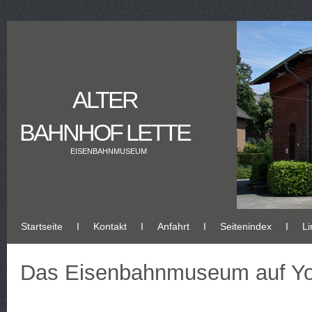
ALTER
BAHNHOF LETTE
EISENBAHNMUSEUM
Startseite
Ι
Kontakt
Ι
Anfahrt
Ι
Seitenindex
Ι
Li
Das Eisenbahnmuseum auf Y