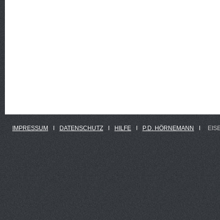
IMPRESSUM
Ι
DATENSCHUTZ
Ι
HILFE
Ι
P.D. HÖRNEMANN
Ι
EIS