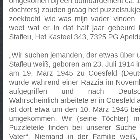
omgekomen bij een bombardement ca. 10
dochters) zouden graag het puzzelstukje
zoektocht 'wie was mijn vader' vinden.
weet wat er in dat half jaar gebeurd 
Stafleu, Het Kasteel 343, 7325 PG Apeld
„Wir suchen jemanden, der etwas über u
Stafleu weiß, geboren am 23. Juli 1914 
am 19. März 1945 zu Coesfeld (Deuts
wurde während einer Razzia im Novemb
aufgegriffen und nach Deutsch
Wahrscheinlich arbeitete er in Coesfeld
ist dort etwa um den 10. März 1945 be
umgekommen. Wir (seine Töchter) mö
Puzzleteile finden bei unserer Such
Vater“. Niemand in der Familie weiß