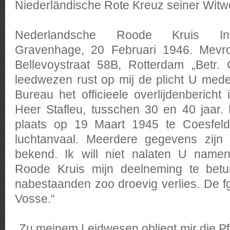
Niederländische Rote Kreuz seiner Witwe 
Nederlandsche Roode Kruis Info
Gravenhage, 20 Februari 1946. Mevr
Bellevoystraat 58B, Rotterdam „Betr.
leedwezen rust op mij de plicht U mede 
Bureau het officieele overlijdenberich
Heer Stafleu, tusschen 30 en 40 jaar.
plaats op 19 Maart 1945 te Coesfel
luchtanvaal. Meerdere gegevens zijn m
bekend. Ik will niet nalaten U name
Roode Kruis mijn deelneming te betu
nabestaanden zoo droevig verlies. De fg
Vosse.“
„Zu meinem Leidwesen obliegt mir die Pfli