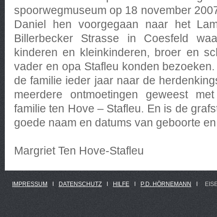
spoorwegmuseum op 18 november 2007. 
Daniel hen voorgegaan naar het Lamb
Billerbecker Strasse in Coesfeld wa
kinderen en kleinkinderen, broer en s
vader en opa Stafleu konden bezoeken.
de familie ieder jaar naar de herdenkings
meerdere ontmoetingen geweest met
familie ten Hove – Stafleu. En is de gra
goede naam en datums van geboorte en o
Margriet Ten Hove-Stafleu
IMPRESSUM
Ι
DATENSCHUTZ
Ι
HILFE
Ι
P.D. HÖRNEMANN
Ι
EIS