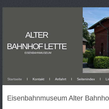
ALTER
BAHNHOF LETTE
EISENBAHNMUSEUM
Startseite
Ι
Kontakt
Ι
Anfahrt
Ι
Seitenindex
Ι
Li
Eisenbahnmuseum Alter Bahnhof