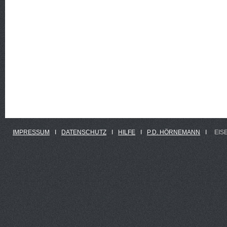
IMPRESSUM
Ι
DATENSCHUTZ
Ι
HILFE
Ι
P.D. HÖRNEMANN
Ι
EIS