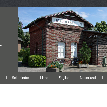
E
t
Ι
Seitenindex
Ι
Links
Ι
English
Ι
Nederlands
Ι