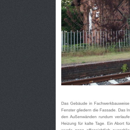
Das Gebäude in Fachwerkbauweise s
Fenster gliedern die Fassade. Das In
den Außenwänden rundum verlaufen
Heizung für kalte Tage. Ein Abort 
wurde ganz offensichtlich ausschl