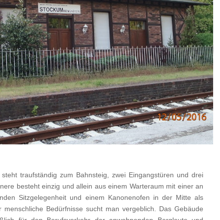
teht traufständig zum Bahnsteig, zwei Eingangstüren und drei
nere besteht einzig und allein aus einem Warteraum mit einer an
den Sitzgelegenheit und einem Kanonenofen in der Mitte als
für menschliche Bedürfnisse sucht man vergeblich. Das Gebäude
ießlich für den Berufsverkehr der anwohnenden Bergleute und