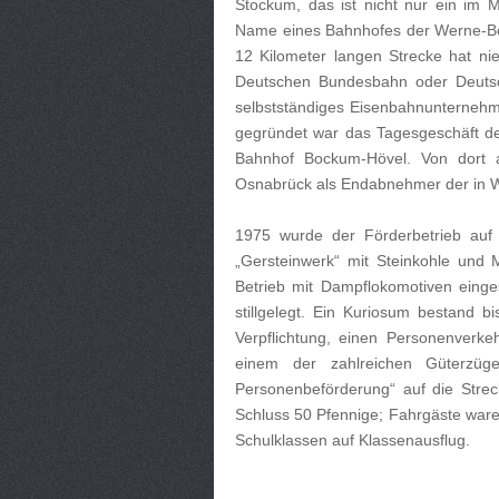
Stockum, das ist nicht nur ein im
Name eines Bahnhofes der Werne-Boc
12 Kilometer langen Strecke hat ni
Deutschen Bundesbahn oder Deutsc
selbstständiges Eisenbahnunterneh
gegründet war das Tagesgeschäft d
Bahnhof Bockum-Hövel. Von dort a
Osnabrück als Endabnehmer der in W
1975 wurde der Förderbetrieb auf 
„Gersteinwerk“ mit Steinkohle und M
Betrieb mit Dampflokomotiven eing
stillgelegt. Ein Kuriosum bestand b
Verpflichtung, einen Personenverk
einem der zahlreichen Güterzü
Personenbeförderung“ auf die Streck
Schluss 50 Pfennige; Fahrgäste war
Schulklassen auf Klassenausflug.