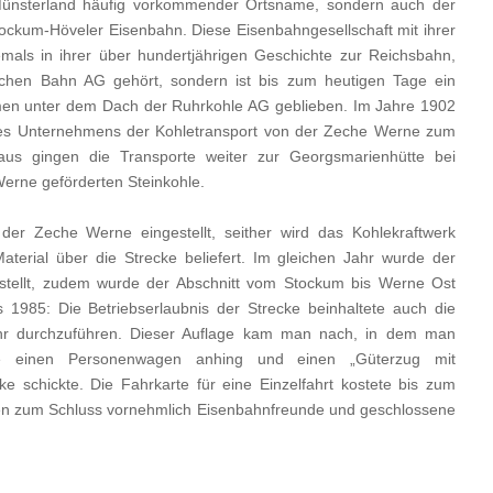
 Münsterland häufig vorkommender Ortsname, sondern auch der
kum-Höveler Eisenbahn. Diese Eisenbahngesellschaft mit ihrer
emals in ihrer über hundertjährigen Geschichte zur Reichsbahn,
hen Bahn AG gehört, sondern ist bis zum heutigen Tage ein
men unter dem Dach der Ruhrkohle AG geblieben. Im Jahre 1902
es Unternehmens der Kohletransport von der Zeche Werne zum
us gingen die Transporte weiter zur Georgsmarienhütte bei
erne geförderten Steinkohle.
der Zeche Werne eingestellt, seither wird das Kohlekraftwerk
aterial über die Strecke beliefert. Im gleichen Jahr wurde der
estellt, zudem wurde der Abschnitt vom Stockum bis Werne Ost
is 1985: Die Betriebserlaubnis der Strecke beinhaltete auch die
ehr durchzuführen. Dieser Auflage kam man nach, in dem man
ge einen Personenwagen anhing und einen „Güterzug mit
e schickte. Die Fahrkarte für eine Einzelfahrt kostete bis zum
en zum Schluss vornehmlich Eisenbahnfreunde und geschlossene