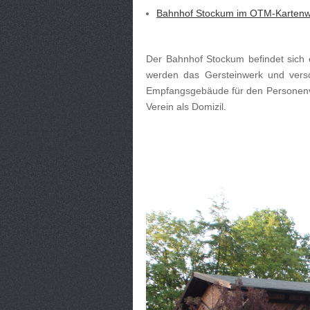
Bahnhof Stockum im OTM-Kartenw
Der Bahnhof Stockum befindet sich e
werden das Gersteinwerk und versc
Empfangsgebäude für den Personenve
Verein als Domizil.