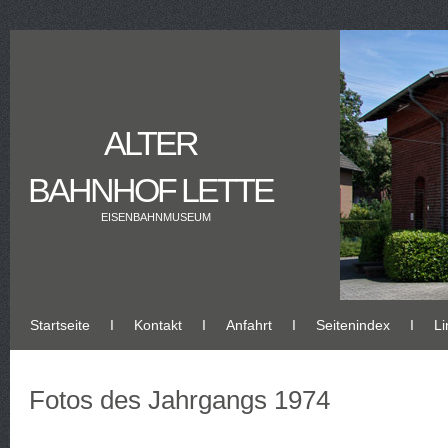
ALTER
BAHNHOF LETTE
EISENBAHNMUSEUM
Startseite
Ι
Kontakt
Ι
Anfahrt
Ι
Seitenindex
Ι
Li
Fotos des Jahrgangs 1974