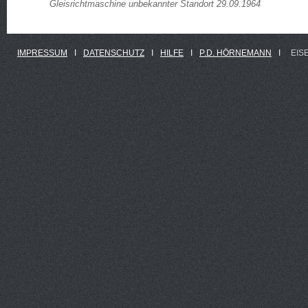
Gleisrichtmaschine unbekannter Standort 29.09.1964
IMPRESSUM
Ι
DATENSCHUTZ
Ι
HILFE
Ι
P.D. HÖRNEMANN
Ι
EIS