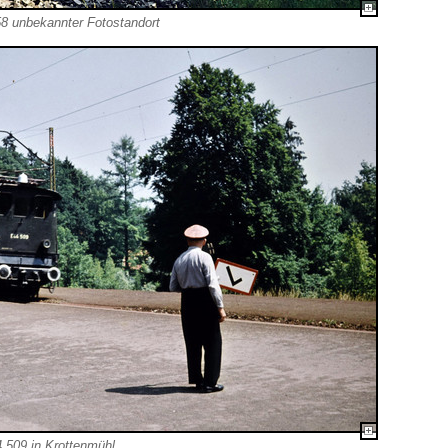
8 unbekannter Fotostandort
 509 in Krottenmühl