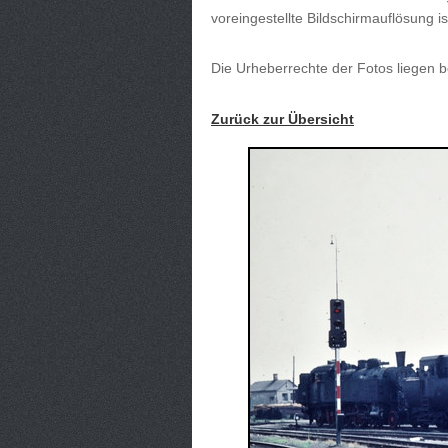
voreingestellte Bildschirmauflösung i
Die Urheberrechte der Fotos liegen b
Zurück zur Übersicht