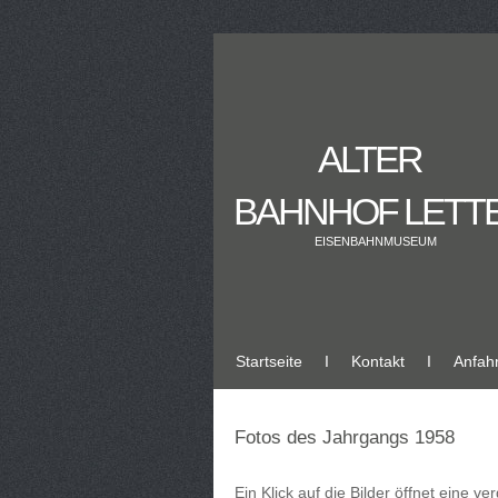
ALTER
BAHNHOF LETT
EISENBAHNMUSEUM
Startseite
Ι
Kontakt
Ι
Anfahr
Fotos des Jahrgangs 1958
Ein Klick auf die Bilder öffnet eine v