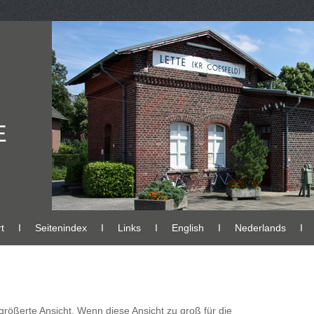
E
t
Ι
Seitenindex
Ι
Links
Ι
English
Ι
Nederlands
Ι
ergrößerte Ansicht. Wenn diese Ansicht zu groß für die