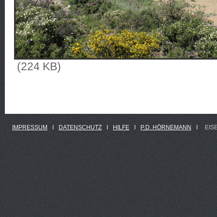
(224 KB)
IMPRESSUM
Ι
DATENSCHUTZ
Ι
HILFE
Ι
P.D. HÖRNEMANN
Ι
EIS