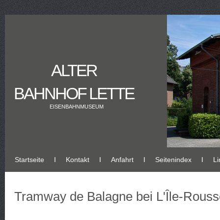
ALTER
BAHNHOF LETTE
EISENBAHNMUSEUM
Startseite
Ι
Kontakt
Ι
Anfahrt
Ι
Seitenindex
Ι
Li
Tramway de Balagne bei L'Île-Rouss