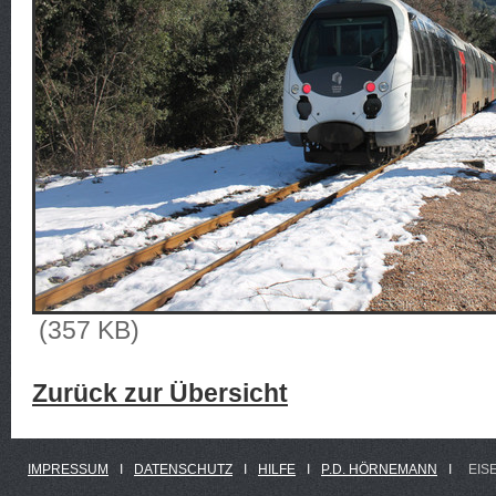
(357 KB)
Zurück zur Übersicht
IMPRESSUM
Ι
DATENSCHUTZ
Ι
HILFE
Ι
P.D. HÖRNEMANN
Ι
EIS