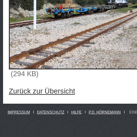
(294 KB)
Zurück zur Übersicht
IMPRESSUM
Ι
DATENSCHUTZ
Ι
HILFE
Ι
P.D. HÖRNEMANN
Ι
EIS