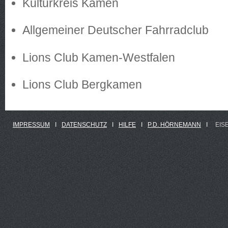
Kulturkreis Kamen
Allgemeiner Deutscher Fahrradclub
Lions Club Kamen-Westfalen
Lions Club Bergkamen
IMPRESSUM
Ι
DATENSCHUTZ
Ι
HILFE
Ι
P.D. HÖRNEMANN
Ι
EIS