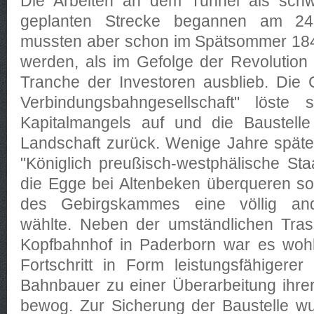
Die Arbeiten an dem Tunnel als schw
geplanten Strecke begannen am 24
mussten aber schon im Spätsommer 1848
werden, als im Gefolge der Revolution
Tranche der Investoren ausblieb. Die 
Verbindungsbahngesellschaft" löste
Kapitalmangels auf und die Baustelle 
Landschaft zurück. Wenige Jahre später 
"Königlich preußisch-westphälische St
die Egge bei Altenbeken überqueren sol
des Gebirgskammes eine völlig and
wählte. Neben der umständlichen Tras
Kopfbahnhof in Paderborn war es wohl
Fortschritt in Form leistungsfähigere
Bahnbauer zu einer Überarbeitung ihre
bewog. Zur Sicherung der Baustelle wur