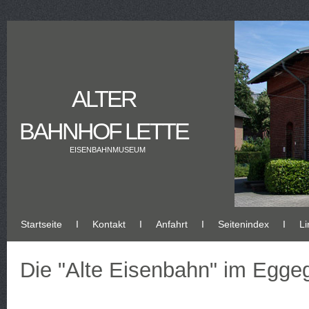
ALTER
BAHNHOF LETTE
EISENBAHNMUSEUM
Startseite
Ι
Kontakt
Ι
Anfahrt
Ι
Seitenindex
Ι
Li
Die "Alte Eisenbahn" im Egge