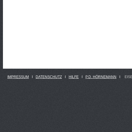
IMPRESSUM
Ι
DATENSCHUTZ
Ι
HILFE
Ι
P.D. HÖRNEMANN
Ι
EIS