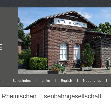
E
t
Ι
Seitenindex
Ι
Links
Ι
English
Ι
Nederlands
Ι
r Rheinischen Eisenbahngesellschaft