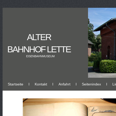
ALTER
BAHNHOF LETTE
EISENBAHNMUSEUM
Startseite
Ι
Kontakt
Ι
Anfahrt
Ι
Seitenindex
Ι
Li