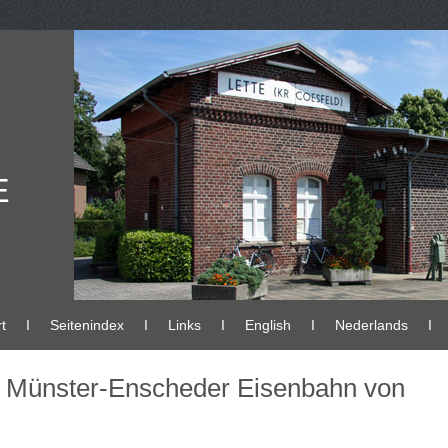
E
t
Ι
Seitenindex
Ι
Links
Ι
English
Ι
Nederlands
Ι
r Münster-Enscheder Eisenbahn von