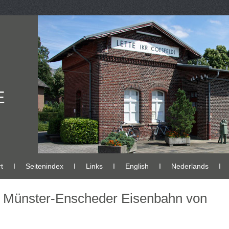
E
t
Ι
Seitenindex
Ι
Links
Ι
English
Ι
Nederlands
Ι
r Münster-Enscheder Eisenbahn von