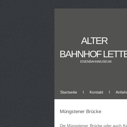
ALTER
BAHNHOF LETT
EISENBAHNMUSEUM
Startseite
Ι
Kontakt
Ι
Anfahr
Müngstener Brücke
Die Müngstener Brücke oder auch Kai