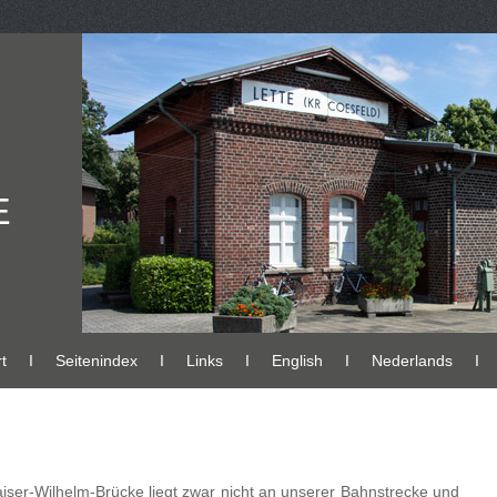
E
t
Ι
Seitenindex
Ι
Links
Ι
English
Ι
Nederlands
Ι
ser-Wilhelm-Brücke liegt zwar nicht an unserer Bahnstrecke und