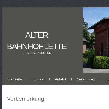
ALTER
BAHNHOF LETTE
EISENBAHNMUSEUM
Startseite
Ι
Kontakt
Ι
Anfahrt
Ι
Seitenindex
Ι
Li
Vorbemerkung: