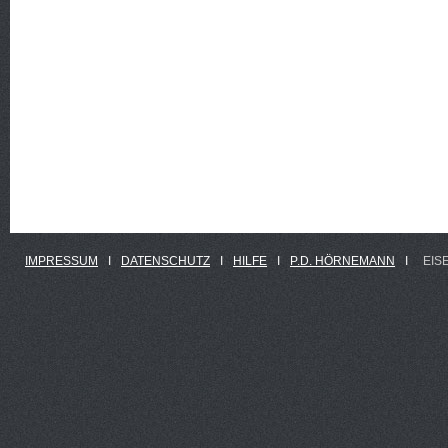
IMPRESSUM
Ι
DATENSCHUTZ
Ι
HILFE
Ι
P.D. HÖRNEMANN
Ι
EIS