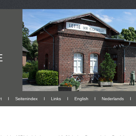
E
t
Ι
Seitenindex
Ι
Links
Ι
English
Ι
Nederlands
Ι