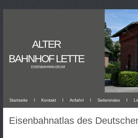
ALTER
BAHNHOF LETTE
EISENBAHNMUSEUM
Startseite
Ι
Kontakt
Ι
Anfahrt
Ι
Seitenindex
Ι
Li
Eisenbahnatlas des Deutsche